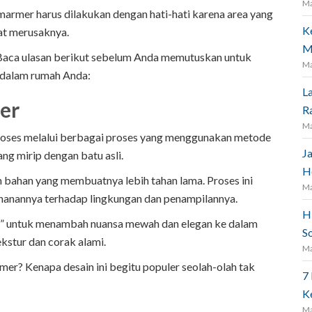
Ma
armer harus dilakukan dengan hati-hati karena area yang
K
at merusaknya.
M
aca ulasan berikut sebelum Anda memutuskan untuk
Ma
dalam rumah Anda:
L
er
R
Ma
proses melalui berbagai proses yang menggunakan metode
J
ng mirip dengan batu asli.
H
n bahan yang membuatnya lebih tahan lama. Proses ini
Ma
ahanannya terhadap lingkungan dan penampilannya.
H
as” untuk menambah nuansa mewah dan elegan ke dalam
S
kstur dan corak alami.
Ma
r? Kenapa desain ini begitu populer seolah-olah tak
7
K
Ma