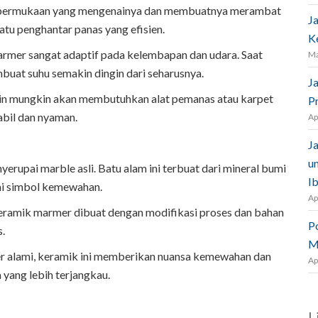
i permukaan yang mengenainya dan membuatnya merambat
J
atu penghantar panas yang efisien.
K
rmer sangat adaptif pada kelembapan dan udara. Saat
Ma
buat suhu semakin dingin dari seharusnya.
J
gin mungkin akan membutuhkan alat pemanas atau karpet
P
bil dan nyaman.
Ap
J
u
erupai marble asli. Batu alam ini terbuat dari mineral bumi
I
ai simbol kemewahan.
Ap
keramik marmer dibuat dengan modifikasi proses dan bahan
P
s.
M
r alami, keramik ini memberikan nuansa kemewahan dan
Ap
yang lebih terjangkau.
L