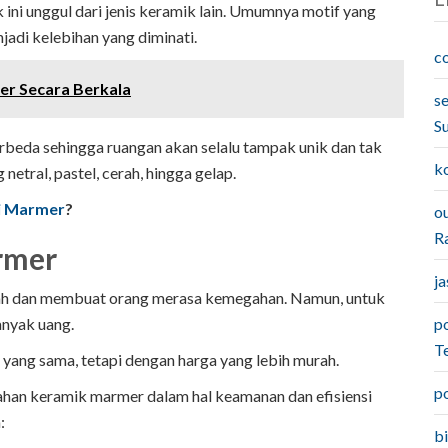
k ini unggul dari jenis keramik lain. Umumnya motif yang
njadi kelebihan yang diminati.
c
r Secara Berkala
s
S
beda sehingga ruangan akan selalu tampak unik dan tak
k
etral, pastel, cerah, hingga gelap.
i Marmer
?
o
Ra
rmer
j
ah dan membuat orang merasa kemegahan. Namun, untuk
anyak uang.
p
T
 yang sama, tetapi dengan harga yang lebih murah.
p
ahan keramik marmer dalam hal keamanan dan efisiensi
:
b