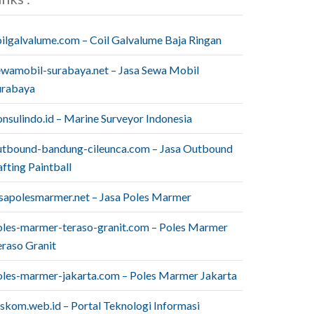
oilgalvalume.com – Coil Galvalume Baja Ringan
ewamobil-surabaya.net – Jasa Sewa Mobil
urabaya
onsulindo.id – Marine Surveyor Indonesia
utbound-bandung-cileunca.com – Jasa Outbound
fting Paintball
asapolesmarmer.net – Jasa Poles Marmer
oles-marmer-teraso-granit.com – Poles Marmer
eraso Granit
oles-marmer-jakarta.com – Poles Marmer Jakarta
iskom.web.id – Portal Teknologi Informasi