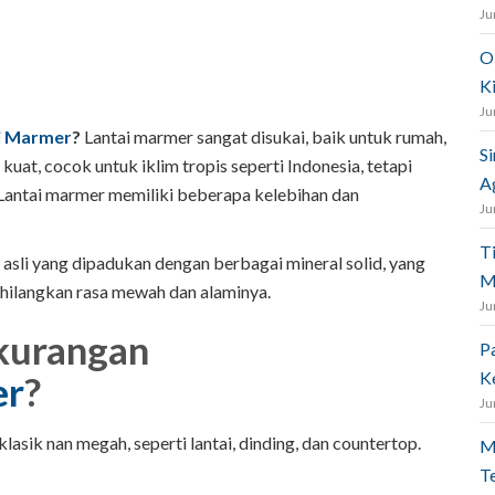
Ju
O
K
Ju
i Marmer
?
Lantai marmer sangat disukai, baik untuk rumah,
S
kuat, cocok untuk iklim tropis seperti Indonesia, tetapi
A
antai marmer memiliki beberapa kelebihan dan
Ju
T
sli yang dipadukan dengan berbagai mineral solid, yang
M
hilangkan rasa mewah dan alaminya.
Ju
kurangan
P
K
er
?
Ju
asik nan megah, seperti lantai, dinding, dan countertop.
M
T