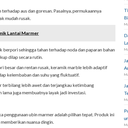
T
an terhadap aus dan goresan. Pasalnya, permukaannya
B
tak mudah rusak.
Ma
mik Lantai Marmer
D
L
ak berpori sehingga tahan terhadap noda dan paparan bahan
Ma
up dilap secara rutin.
J
i besar dan rentan rusak, keramik marble lebih adaptif
A
dap kelembaban dan suhu yang fluktuatif.
Ma
 terbilang lebih awet dan terjangkau ketimbang
J
 lama juga membuatnya layak jadi investasi.
Te
Ma
P
ka penggunaan ubin marmer adalah pilihan tepat. Produk ini
un
ga memberikan nuansa dingin.
Ma