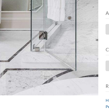
A
C
R
H
P