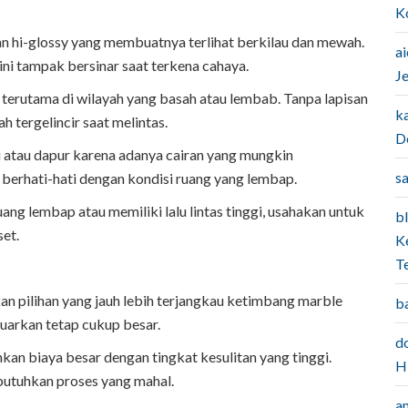
K
an hi-glossy yang membuatnya terlihat berkilau dan mewah.
a
 ini tampak bersinar saat terkena cahaya.
J
terutama di wilayah yang basah atau lembab. Tanpa lapisan
k
ah tergelincir saat melintas.
D
atau dapur karena adanya cairan yang mungkin
sa
berhati-hati dengan kondisi ruang yang lembap.
ang lembap atau memiliki lalu lintas tinggi, usahakan untuk
bl
et.
K
T
 pilihan yang jauh lebih terjangkau ketimbang marble
b
eluarkan tetap cukup besar.
do
an biaya besar dengan tingkat kesulitan yang tinggi.
H
utuhkan proses yang mahal.
a