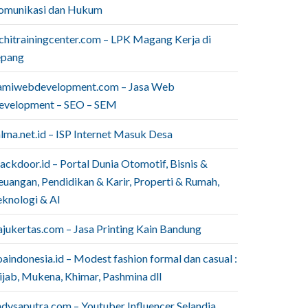
omunikasi dan Hukum
ichitrainingcenter.com – LPK Magang Kerja di
epang
amiwebdevelopment.com – Jasa Web
evelopment – SEO – SEM
lma.net.id – ISP Internet Masuk Desa
ackdoor.id – Portal Dunia Otomotif, Bisnis &
euangan, Pendidikan & Karir, Properti & Rumah,
eknologi & AI
ajukertas.com – Jasa Printing Kain Bandung
aindonesia.id – Modest fashion formal dan casual :
ijab, Mukena, Khimar, Pashmina dll
ndysaputra.com – Youtuber Influencer Selandia