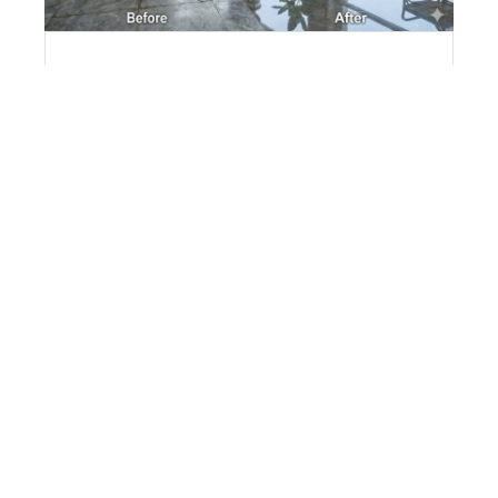
Obat Poles Marmer Terbaik
untuk Mengembalikan Kilau
Alami Tanpa Merusak
Permukaan
Posted by
Jasa Poles Marmer
June 4, 2026