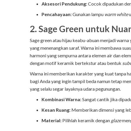
Aksesori Pendukung:
Cocok dipadukan den
Pencahayaan:
Gunakan lampu
warm white
u
2. Sage Green untuk Nua
Sage green atau hijau keabu-abuan menjadi warna ya
yang menenangkan saraf. Warna ini membawa suas
harmoni yang sempurna antara elemen air dan elemen
dengan motif keramik bertekstur atau bentuk
subw
Warna ini memberikan karakter yang kuat tanpa ha
bagi Anda yang ingin tampil beda namun tetap men
yang selalu segar layaknya udara pegunungan.
Kombinasi Warna:
Sangat cantik jika dipad
Kesan Ruang:
Memberikan dimensi yang lebi
Material:
Pilihlah keramik dengan
glaze
meng