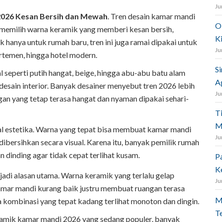
Ju
026 Kesan Bersih dan Mewah
. Tren desain kamar mandi
O
 memilih warna keramik yang memberi kesan bersih,
K
 hanya untuk rumah baru, tren ini juga ramai dipakai untuk
Ju
rtemen, hingga hotel modern.
S
 seperti putih hangat, beige, hingga abu-abu batu alam
A
 desain interior. Banyak desainer menyebut tren 2026 lebih
Ju
egan yang tetap terasa hangat dan nyaman dipakai sehari-
T
M
al estetika. Warna yang tepat bisa membuat kamar mandi
Ju
 dibersihkan secara visual. Karena itu, banyak pemilik rumah
an dinding agar tidak cepat terlihat kusam.
P
K
jadi alasan utama. Warna keramik yang terlalu gelap
Ju
kamar mandi kurang baik justru membuat ruangan terasa
M
pa kombinasi yang tepat kadang terlihat monoton dan dingin.
T
ramik kamar mandi 2026 yang sedang populer, banyak