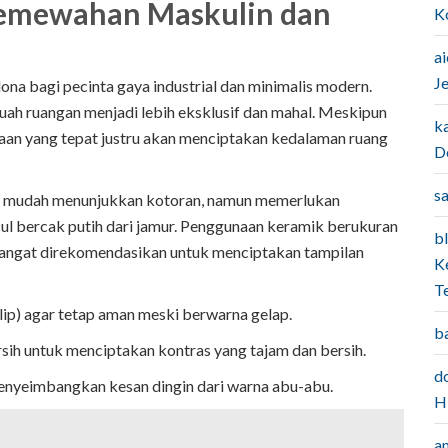
 Kemewahan Maskulin dan
K
a
J
na bagi pecinta gaya industrial dan minimalis modern.
uah ruangan menjadi lebih eksklusif dan mahal. Meskipun
k
aan yang tepat justru akan menciptakan kedalaman ruang
D
sa
idak mudah menunjukkan kotoran, namun memerlukan
cul bercak putih dari jamur. Penggunaan keramik berukuran
bl
sangat direkomendasikan untuk menciptakan tampilan
K
T
lip) agar tetap aman meski berwarna gelap.
b
sih untuk menciptakan kontras yang tajam dan bersih.
do
nyeimbangkan kesan dingin dari warna abu-abu.
H
a