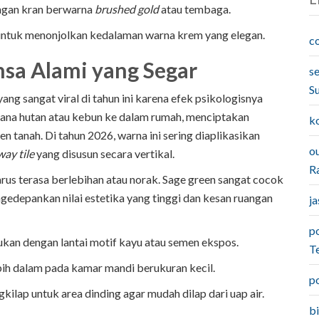
gan kran berwarna
brushed gold
atau tembaga.
ntuk menonjolkan kedalaman warna krem yang elegan.
c
nsa Alami yang Segar
s
S
ng sangat viral di tahun ini karena efek psikologisnya
ana hutan atau kebun ke dalam rumah, menciptakan
k
 tanah. Di tahun 2026, warna ini sering diaplikasikan
o
ay tile
yang disusun secara vertikal.
Ra
rus terasa berlebihan atau norak. Sage green sangat cocok
gedepankan nilai estetika yang tinggi dan kesan ruangan
j
p
ukan dengan lantai motif kayu atau semen ekspos.
T
h dalam pada kamar mandi berukuran kecil.
p
kilap untuk area dinding agar mudah dilap dari uap air.
b