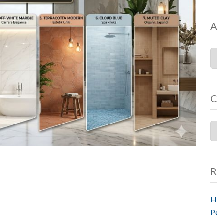
A
C
R
H
P