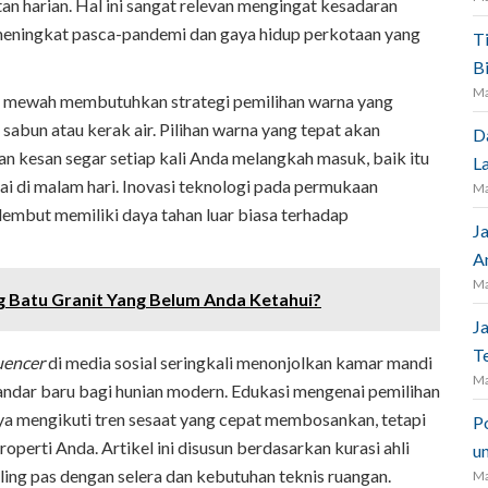
n harian. Hal ini sangat relevan mengingat kesadaran
meningkat pasca-pandemi dan gaya hidup perkotaan yang
T
B
Ma
an mewah membutuhkan strategi pemilihan warna yang
 sabun atau kerak air. Pilihan warna yang tepat akan
D
kesan segar setiap kali Anda melangkah masuk, baik itu
L
ai di malam hari. Inovasi teknologi pada permukaan
Ma
embut memiliki daya tahan luar biasa terhadap
J
A
Ma
g Batu Granit Yang Belum Anda Ketahui?
J
Te
uencer
di media sosial seringkali menonjolkan kamar mandi
Ma
tandar baru bagi hunian modern. Edukasi mengenai pemilihan
ya mengikuti tren sesaat yang cepat membosankan, tetapi
P
operti Anda. Artikel ini disusun berdasarkan kurasi ahli
un
ng pas dengan selera dan kebutuhan teknis ruangan.
Ma