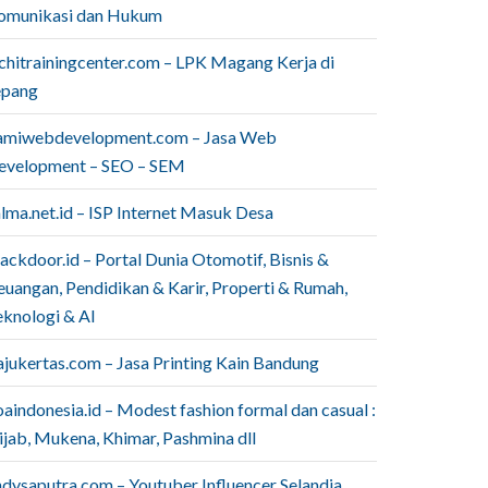
omunikasi dan Hukum
ichitrainingcenter.com – LPK Magang Kerja di
epang
amiwebdevelopment.com – Jasa Web
evelopment – SEO – SEM
lma.net.id – ISP Internet Masuk Desa
ackdoor.id – Portal Dunia Otomotif, Bisnis &
euangan, Pendidikan & Karir, Properti & Rumah,
eknologi & AI
ajukertas.com – Jasa Printing Kain Bandung
aindonesia.id – Modest fashion formal dan casual :
ijab, Mukena, Khimar, Pashmina dll
ndysaputra.com – Youtuber Influencer Selandia