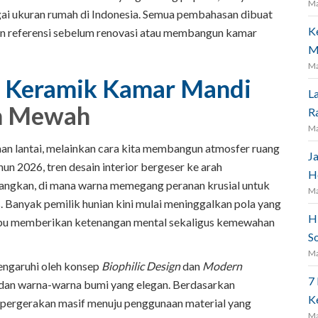
Ma
agai ukuran rumah di Indonesia. Semua pembahasan dibuat
K
kan referensi sebelum renovasi atau membangun kamar
M
Ma
 Keramik Kamar Mandi
L
an Mewah
R
Ma
n lantai, melainkan cara kita membangun atmosfer ruang
J
un 2026, tren desain interior bergeser ke arah
H
nangkan, di mana warna memegang peranan krusial untuk
Ma
is. Banyak pemilik hunian kini mulai meninggalkan pola yang
H
ampu memberikan ketenangan mental sekaligus kemewahan
S
Ma
engaruhi oleh konsep
Biophilic Design
dan
Modern
7
 dan warna-warna bumi yang elegan. Berdasarkan
K
a pergerakan masif menuju penggunaan material yang
Ma