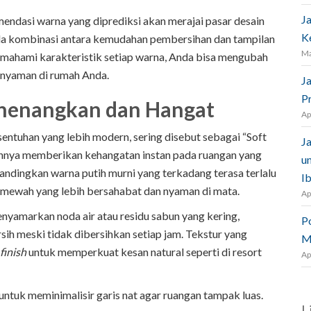
J
ndasi warna yang diprediksi akan merajai pasar desain
K
pada kombinasi antara kemudahan pembersihan dan tampilan
Ma
mahami karakteristik setiap warna, Anda bisa mengubah
n nyaman di rumah Anda.
J
P
enenangkan dan Hangat
Ap
entuhan yang lebih modern, sering disebut sebagai “Soft
J
annya memberikan kehangatan instan pada ruangan yang
u
bandingkan warna putih murni yang terkadang terasa terlalu
I
 mewah yang lebih bersahabat dan nyaman di mata.
Ap
enyamarkan noda air atau residu sabun yang kering,
P
sih meski tidak dibersihkan setiap jam. Tekstur yang
M
 finish
untuk memperkuat kesan natural seperti di resort
Ap
ntuk meminimalisir garis nat agar ruangan tampak luas.
L