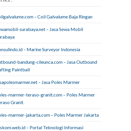
oilgalvalume.com – Coil Galvalume Baja Ringan
ewamobil-surabaya.net – Jasa Sewa Mobil
urabaya
onsulindo.id – Marine Surveyor Indonesia
utbound-bandung-cileunca.com – Jasa Outbound
fting Paintball
asapolesmarmer.net – Jasa Poles Marmer
oles-marmer-teraso-granit.com – Poles Marmer
eraso Granit
oles-marmer-jakarta.com – Poles Marmer Jakarta
iskom.web.id – Portal Teknologi Informasi