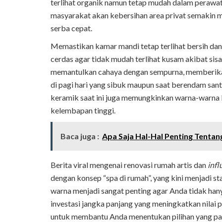
terlihat organik namun tetap mudah dalam perawata
masyarakat akan kebersihan area privat semakin 
serba cepat.
Memastikan kamar mandi tetap terlihat bersih d
cerdas agar tidak mudah terlihat kusam akibat sisa
memantulkan cahaya dengan sempurna, memberikan 
di pagi hari yang sibuk maupun saat berendam sant
keramik saat ini juga memungkinkan warna-warna l
kelembapan tinggi.
Baca juga :
Apa Saja Hal-Hal Penting Tentan
Berita viral mengenai renovasi rumah artis dan
infl
dengan konsep “spa di rumah”, yang kini menjadi s
warna menjadi sangat penting agar Anda tidak han
investasi jangka panjang yang meningkatkan nilai pr
untuk membantu Anda menentukan pilihan yang pali