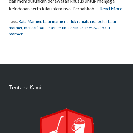
dan membutuhkan perawatan khusus untuk menjaga
keindahan serta kilau alaminya. Pernahkah …
Read More
Tags:
Batu Marmer
,
batu marmer untuk rumah
,
jasa poles batu
marmer
,
mencari batu marmer untuk rumah
,
merawat batu
marmer
Tentang Kami