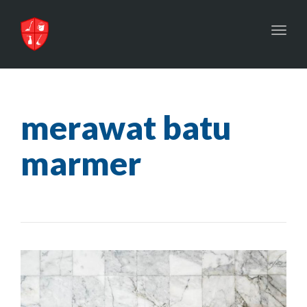
Toggl
navig
merawat batu
marmer