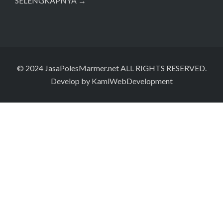
SELENGKAPNYA →
© 2024
JasaPolesMarmer.net
ALL RIGHTS RESERVED.
Develop by
KamiWebDevelopment