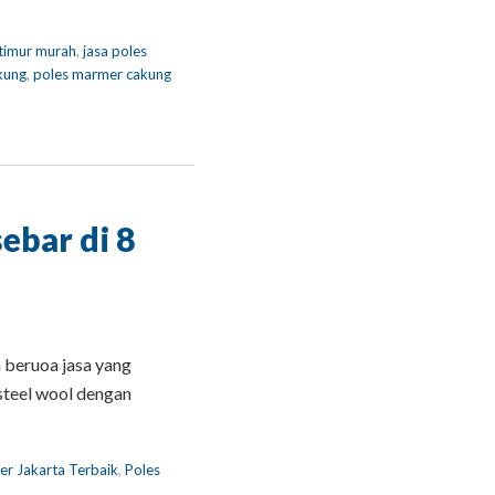
 timur murah
,
jasa poles
kung
,
poles marmer cakung
ebar di 8
 beruoa jasa yang
teel wool dengan
er Jakarta Terbaik
,
Poles