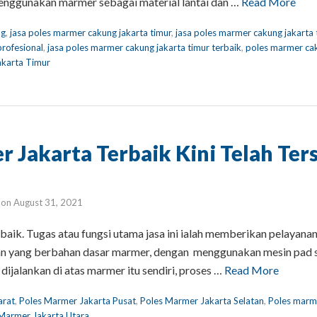
menggunakan marmer sebagai material lantai dan …
Read More
ng
,
jasa poles marmer cakung jakarta timur
,
jasa poles marmer cakung jakarta
profesional
,
jasa poles marmer cakung jakarta timur terbaik
,
poles marmer ca
akarta Timur
 Jakarta Terbaik Kini Telah Ters
on
August 31, 2021
aik. Tugas atau fungsi utama jasa ini ialah memberikan pelayanan
n yang berbahan dasar marmer, dengan menggunakan mesin pad s
ijalankan di atas marmer itu sendiri, proses …
Read More
arat
,
Poles Marmer Jakarta Pusat
,
Poles Marmer Jakarta Selatan
,
Poles marm
Marmer Jakarta Utara