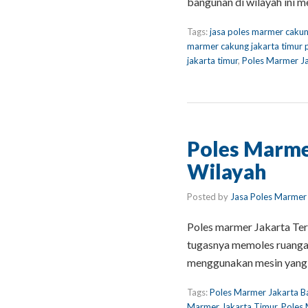
bangunan di wilayah ini 
Tags:
jasa poles marmer caku
marmer cakung jakarta timur 
jakarta timur
,
Poles Marmer J
Poles Marmer
Wilayah
Posted by
Jasa Poles Marmer
Poles marmer Jakarta Terb
tugasnya memoles ruanga
menggunakan mesin yang d
Tags:
Poles Marmer Jakarta B
Marmer Jakarta Timur
,
Poles 