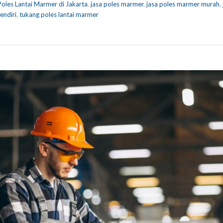
Poles Lantai Marmer di Jakarta
,
jasa poles marmer
,
jasa poles marmer murah
,
endiri
,
tukang poles lantai marmer