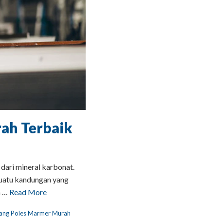
ah Terbaik
ari mineral karbonat.
suatu kandungan yang
a …
Read More
ang Poles Marmer Murah