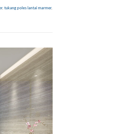
er
,
tukang poles lantai marmer
,