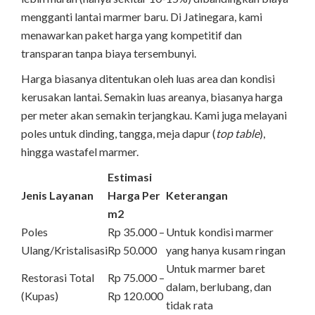
mengganti lantai marmer baru. Di Jatinegara, kami
menawarkan paket harga yang kompetitif dan
transparan tanpa biaya tersembunyi.
Harga biasanya ditentukan oleh luas area dan kondisi
kerusakan lantai. Semakin luas areanya, biasanya harga
per meter akan semakin terjangkau. Kami juga melayani
poles untuk dinding, tangga, meja dapur (
top table
),
hingga wastafel marmer.
Estimasi
Jenis Layanan
Harga Per
Keterangan
m2
Poles
Rp 35.000 –
Untuk kondisi marmer
Ulang/Kristalisasi
Rp 50.000
yang hanya kusam ringan
Untuk marmer baret
Restorasi Total
Rp 75.000 –
dalam, berlubang, dan
(Kupas)
Rp 120.000
tidak rata