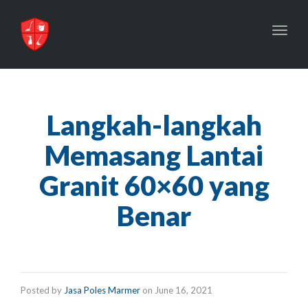
Toggl
navig
Langkah-langkah
Memasang Lantai
Granit 60×60 yang
Benar
Posted by
Jasa Poles Marmer
on
June 16, 2021