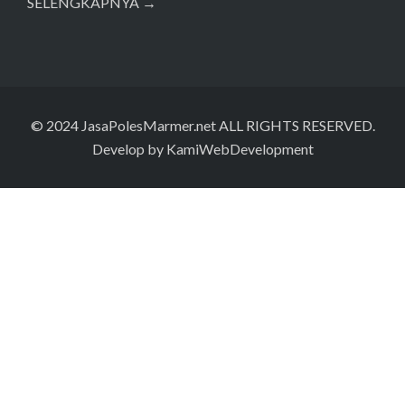
SELENGKAPNYA →
© 2024
JasaPolesMarmer.net
ALL RIGHTS RESERVED.
Develop by
KamiWebDevelopment