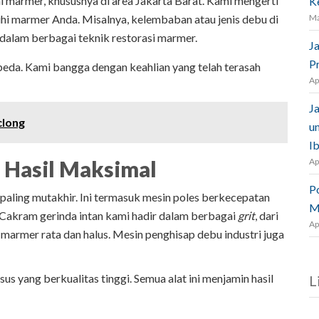
i marmer, khususnya di area Jakarta Barat. Kami mengerti
K
hi marmer Anda. Misalnya, kelembaban atau jenis debu di
Ma
us dalam berbagai teknik restorasi marmer.
J
P
eda. Kami bangga dengan keahlian yang telah terasah
Ap
J
clong
u
I
 Hasil Maksimal
Ap
P
aling mutakhir. Ini termasuk mesin poles berkecepatan
M
 Cakram gerinda intan kami hadir dalam berbagai
grit
, dari
Ap
marmer rata dan halus. Mesin penghisap debu industri juga
s yang berkualitas tinggi. Semua alat ini menjamin hasil
L