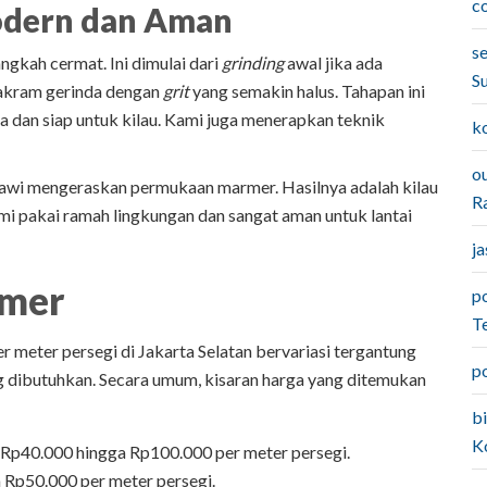
c
odern dan Aman
s
gkah cermat. Ini dimulai dari
grinding
awal jika ada
S
akram gerinda dengan
grit
yang semakin halus. Tahapan ini
 dan siap untuk kilau. Kami juga menerapkan teknik
k
o
iawi mengeraskan permukaan marmer. Hasilnya adalah kilau
Ra
i pakai ramah lingkungan dan sangat aman untuk lantai
j
rmer
p
T
r meter persegi di Jakarta Selatan bervariasi tergantung
p
yang dibutuhkan. Secara umum, kisaran harga yang ditemukan
b
K
 Rp40.000 hingga Rp100.000 per meter persegi.
 Rp50.000 per meter persegi.