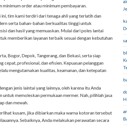
a
n minimum order atau minimum pembayaran.
J
, tim kami terdiri dari tenaga ahli yang terlatih dan
k
n serta bahan-bahan berkualitas tinggi untuk
D
isi dan hasil yang memuaskan. Mulai dari poles lantai
uk memberikan layanan terbaik sesuai dengan kebutuhan
sa
bl
ta, Bogor, Depok, Tangerang, dan Bekasi, serta siap
K
g cepat, profesional, dan efisien. Kepuasan pelanggan
T
 selalu mengutamakan kualitas, keamanan, dan ketepatan
b
gan jenis laintai yang lainnya, oleh karena itu Anda
do
n untuk memoleskan permukaan mermer. Nah, pilihlah jasa
H
ilap dan mewah.
a
rlihat kusam, jika dibiarkan maka warna kotoran tersebut
B
kilauannya. Sebaiknya, Anda melakukan perawatan secara