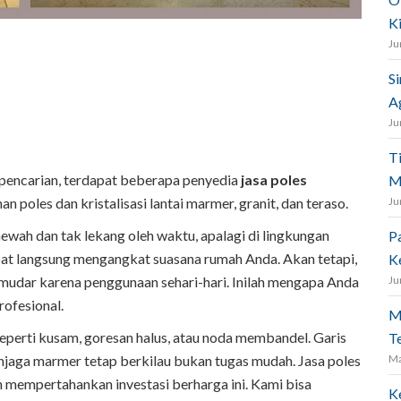
K
Ju
S
A
Ju
T
 pencarian, terdapat beberapa penyedia
jasa poles
M
 poles dan kristalisasi lantai marmer, granit, dan teraso.
Ju
wah dan tak lekang oleh waktu, apalagi di lingkungan
P
apat langsung mengangkat suasana rumah Anda. Akan tetapi,
K
emudar karena penggunaan sehari-hari. Inilah mengapa Anda
Ju
rofesional.
M
perti kusam, goresan halus, atau noda membandel. Garis
T
njaga marmer tetap berkilau bukan tugas mudah. Jasa poles
Ma
 mempertahankan investasi berharga ini. Kami bisa
K