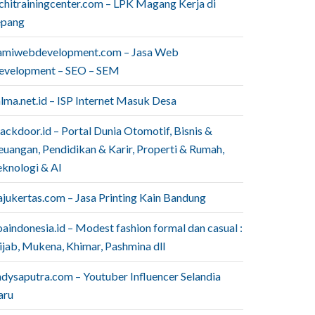
ichitrainingcenter.com – LPK Magang Kerja di
epang
amiwebdevelopment.com – Jasa Web
evelopment – SEO – SEM
lma.net.id – ISP Internet Masuk Desa
ackdoor.id – Portal Dunia Otomotif, Bisnis &
euangan, Pendidikan & Karir, Properti & Rumah,
eknologi & AI
ajukertas.com – Jasa Printing Kain Bandung
aindonesia.id – Modest fashion formal dan casual :
ijab, Mukena, Khimar, Pashmina dll
ndysaputra.com – Youtuber Influencer Selandia
aru