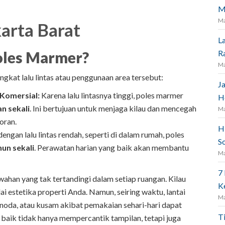
M
Ma
arta Barat
L
oles Marmer?
R
Ma
gkat lalu lintas atau penggunaan area tersebut:
J
 Komersial:
Karena lalu lintasnya tinggi, poles marmer
H
an sekali
. Ini bertujuan untuk menjaga kilau dan mencegah
Ma
oran.
H
engan lalu lintas rendah, seperti di dalam rumah, poles
S
hun sekali
. Perawatan harian yang baik akan membantu
Ma
7
han yang tak tertandingi dalam setiap ruangan. Kilau
K
ai estetika properti Anda. Namun, seiring waktu, lantai
Ma
 noda, atau kusam akibat pemakaian sehari-hari dapat
T
ik tidak hanya mempercantik tampilan, tetapi juga