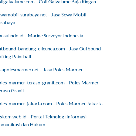
oilgalvalume.com – Coil Galvalume Baja Ringan
ewamobil-surabaya.net – Jasa Sewa Mobil
urabaya
onsulindo.id – Marine Surveyor Indonesia
utbound-bandung-cileunca.com – Jasa Outbound
fting Paintball
asapolesmarmer.net – Jasa Poles Marmer
oles-marmer-teraso-granit.com – Poles Marmer
eraso Granit
oles-marmer-jakarta.com – Poles Marmer Jakarta
iskom.web.id – Portal Teknologi Informasi
omunikasi dan Hukum