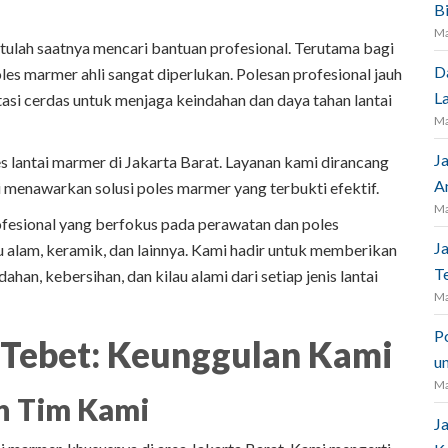
B
Ma
itulah saatnya mencari bantuan profesional. Terutama bagi
D
oles marmer ahli sangat diperlukan. Polesan profesional jauh
L
stasi cerdas untuk menjaga keindahan dan daya tahan lantai
Ma
J
s lantai marmer di Jakarta Barat. Layanan kami dirancang
A
menawarkan solusi poles marmer yang terbukti efektif.
Ma
rofesional yang berfokus pada perawatan dan poles
J
tu alam, keramik, dan lainnya. Kami hadir untuk memberikan
Te
han, kebersihan, dan kilau alami dari setiap jenis lantai
Ma
P
 Tebet: Keunggulan Kami
un
Ma
n Tim Kami
J