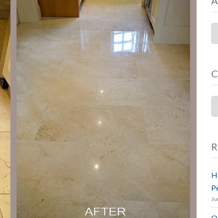
A
C
R
H
P
Ju
O