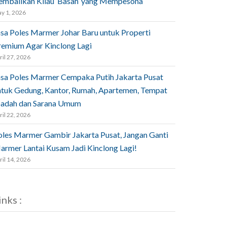
embalikan Kilau ‘Basah’ yang Mempesona
y 1, 2026
asa Poles Marmer Johar Baru untuk Properti
remium Agar Kinclong Lagi
ril 27, 2026
asa Poles Marmer Cempaka Putih Jakarta Pusat
ntuk Gedung, Kantor, Rumah, Apartemen, Tempat
badah dan Sarana Umum
ril 22, 2026
oles Marmer Gambir Jakarta Pusat, Jangan Ganti
armer Lantai Kusam Jadi Kinclong Lagi!
ril 14, 2026
inks :