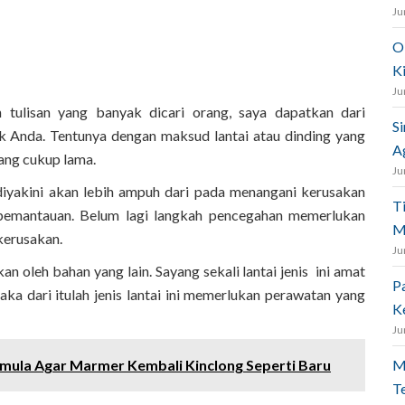
Ju
O
K
Ju
ah tulisan yang banyak dicari orang, saya dapatkan dari
S
k Anda. Tentunya dengan maksud lantai atau dinding yang
A
yang cukup lama.
Ju
 diyakini akan lebih ampuh dari pada menangani kerusakan
T
pemantauan. Belum lagi langkah pencegahan memerlukan
M
kerusakan.
Ju
n oleh bahan yang lain. Sayang sekali lantai jenis ini amat
P
aka dari itulah jenis lantai ini memerlukan perawatan yang
K
Ju
mula Agar Marmer Kembali Kinclong Seperti Baru
M
T