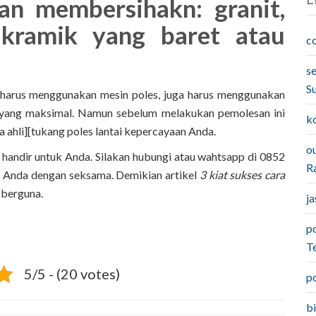
an membersihakn: granit,
 kramik yang baret atau
c
s
S
g harus menggunakan mesin poles, juga harus menggunakan
n yang maksimal. Namun sebelum melakukan pemolesan ini
k
a ahli][tukang poles lantai kepercayaan Anda.
o
al handir untuk Anda. Silakan hubungi atau wahtsapp di 0852
Ra
 Anda dengan seksama. Demikian artikel
3 kiat sukses cara
 berguna.
j
p
T
5/5 - (20 votes)
p
b