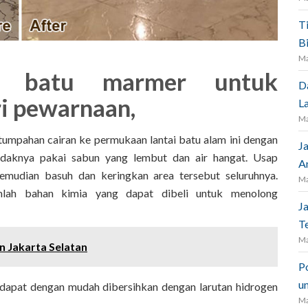
T
B
Ma
n batu marmer untuk
D
i pewarnaan,
L
Ma
 tumpahan cairan ke permukaan lantai batu alam ini dengan
J
ndaknya pakai sabun yang lembut dan air hangat. Usap
A
Kemudian basuh dan keringkan area tersebut seluruhnya.
Ma
mlah bahan kimia yang dapat dibeli untuk menolong
J
Te
Ma
 Jakarta Selatan
P
un
 dapat dengan mudah dibersihkan dengan larutan hidrogen
Ma