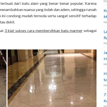
Ma
g terbuat dari batu alam yang benar-benar popular. Karena
sa menambahkan nuansa yang indah dan adem, sehingga rumah
K
m ini condong mudah ternoda serta sangat sensitif terhadap
M
au dekil.
Ma
nai
3 kiat sukses cara membersihkan batu marmer
sebagai
L
R
Ma
J
H
Ma
H
S
Ma
7
K
Ma