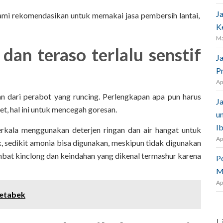
J
ami rekomendasikan untuk memakai jasa pembersih lantai,
K
Ma
dan teraso terlalu senstif
J
P
Ap
gkan dari perabot yang runcing. Perlengkapan apa pun harus
J
et, hal ini untuk mencegah goresan.
u
I
erkala menggunakan deterjen ringan dan air hangat untuk
Ap
ik, sedikit amonia bisa digunakan, meskipun tidak digunakan
at kinclong dan keindahan yang dikenal termashur karena
P
M
Ap
detabek
L