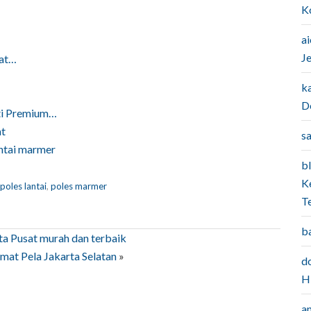
K
a
J
sat…
k
D
ti Premium…
at
sa
antai marmer
bl
K
poles lantai
,
poles marmer
T
b
rta Pusat murah dan terbaik
amat Pela Jakarta Selatan
»
do
H
a