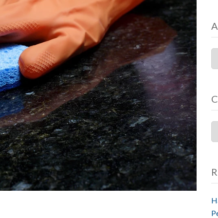
A
C
R
H
P