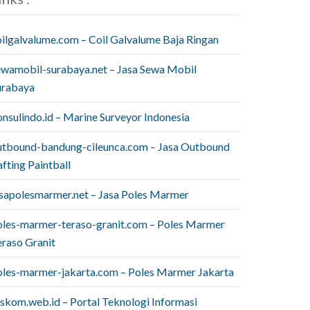
oilgalvalume.com – Coil Galvalume Baja Ringan
ewamobil-surabaya.net – Jasa Sewa Mobil
urabaya
onsulindo.id – Marine Surveyor Indonesia
utbound-bandung-cileunca.com – Jasa Outbound
fting Paintball
asapolesmarmer.net – Jasa Poles Marmer
oles-marmer-teraso-granit.com – Poles Marmer
eraso Granit
oles-marmer-jakarta.com – Poles Marmer Jakarta
iskom.web.id – Portal Teknologi Informasi