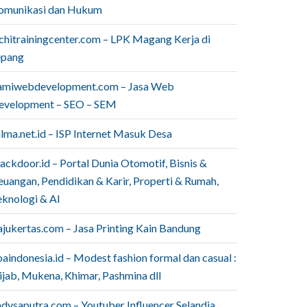
omunikasi dan Hukum
ichitrainingcenter.com – LPK Magang Kerja di
epang
amiwebdevelopment.com – Jasa Web
evelopment – SEO – SEM
lma.net.id – ISP Internet Masuk Desa
ackdoor.id – Portal Dunia Otomotif, Bisnis &
euangan, Pendidikan & Karir, Properti & Rumah,
eknologi & AI
ajukertas.com – Jasa Printing Kain Bandung
aindonesia.id – Modest fashion formal dan casual :
ijab, Mukena, Khimar, Pashmina dll
ndysaputra.com – Youtuber Influencer Selandia